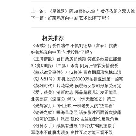
上一篇：
《星跳跃》阿Sa腰伤未愈 与黄圣依组合双人跳
下一篇：
好莱坞真向中国“艺术投降”了吗？
相关推荐
《杀戒》疗爱伴端午 不惧刘德华《富春》挑战
好莱坞真向中国“艺术投降”了吗？
《王牌情敌》首日票房超预期 笑点多散发正能量
3D魔幻电影《白狐》杀青 阿娇张智霖痴情傻爱
《校花诡异事件》7.12将映 青春期原班惊悚出演
《朝内81号》开机 投资8000万拍摄亚洲第一凶宅
《英雄时代》片花曝光 侯璎珏女祭司形象受肯定
《爱，很美》清新励志 郭品超颖儿迸发正能量
北美票房《速度6》蝉联 《惊天魔盗团》第二
《光辉岁月》9日上映 一群老男人的“致青春”
《钢铁之躯》曝海量剧照 诸多影片画面首次披露
《银河护卫队》添星 凯伦·吉兰加盟饰反派角色
《银翼杀手》续集有进展 “绿灯侠”编剧望接手
写剧本不能脱离观众 良性互动才能三观不毁