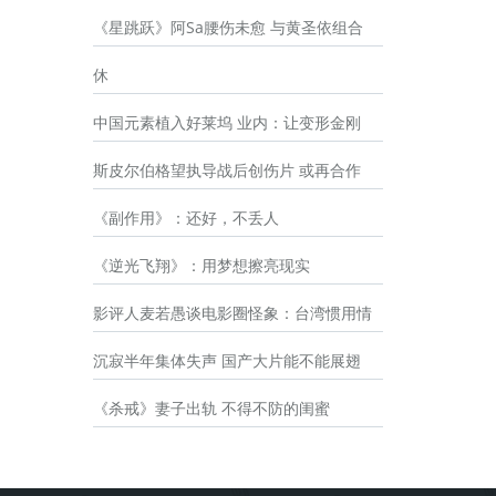
《星跳跃》阿Sa腰伤未愈 与黄圣依组合
休
中国元素植入好莱坞 业内：让变形金刚
斯皮尔伯格望执导战后创伤片 或再合作
《副作用》：还好，不丢人
《逆光飞翔》：用梦想擦亮现实
影评人麦若愚谈电影圈怪象：台湾惯用情
沉寂半年集体失声 国产大片能不能展翅
《杀戒》妻子出轨 不得不防的闺蜜