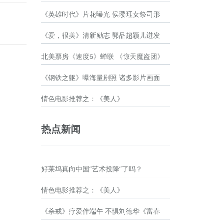
《英雄时代》片花曝光 侯璎珏女祭司形
《爱，很美》清新励志 郭品超颖儿迸发
北美票房《速度6》蝉联 《惊天魔盗团》
《钢铁之躯》曝海量剧照 诸多影片画面
情色电影推荐之：《美人》
热点新闻
好莱坞真向中国“艺术投降”了吗？
情色电影推荐之：《美人》
《杀戒》疗爱伴端午 不惧刘德华《富春