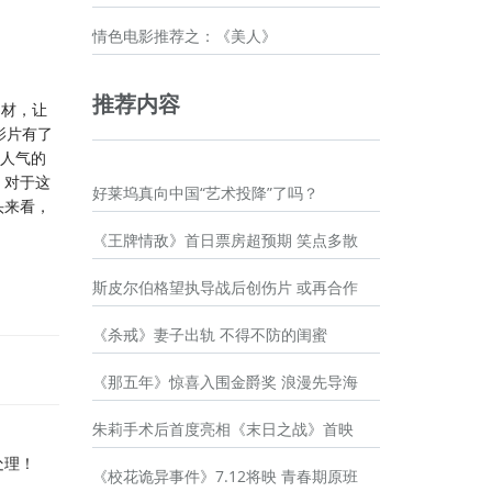
情色电影推荐之：《美人》
推荐内容
题材，让
影片有了
高人气的
，对于这
好莱坞真向中国“艺术投降”了吗？
头来看，
《王牌情敌》首日票房超预期 笑点多散
斯皮尔伯格望执导战后创伤片 或再合作
《杀戒》妻子出轨 不得不防的闺蜜
《那五年》惊喜入围金爵奖 浪漫先导海
朱莉手术后首度亮相《末日之战》首映
处理！
《校花诡异事件》7.12将映 青春期原班