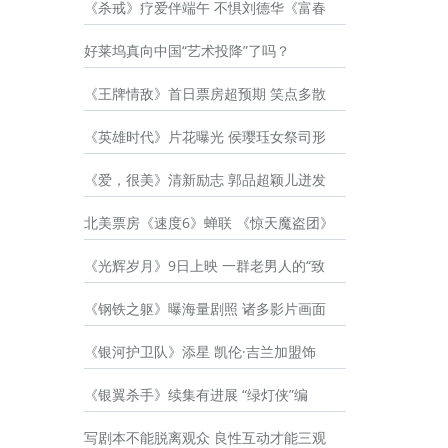
《杀戒》疗爱伴端午 不惧刘德华《富春
好莱坞真向中国“艺术投降”了吗？
《王牌情敌》首日票房超预期 笑点多散
《英雄时代》片花曝光 侯璎珏女祭司形
《爱，很美》清新励志 郭品超颖儿迸发
北美票房《速度6》蝉联 《惊天魔盗团》
《光辉岁月》9日上映 一群老男人的“致
《钢铁之躯》曝海量剧照 诸多影片画面
《银河护卫队》添星 凯伦·吉兰加盟饰
《银翼杀手》续集有进展 “绿灯侠”编
写剧本不能脱离观众 良性互动才能三观