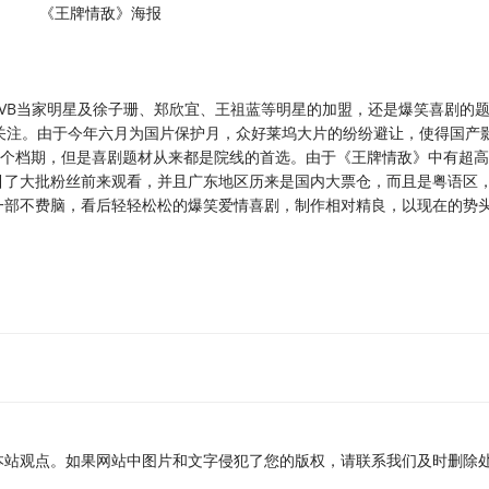
《王牌情敌》海报
B当家明星及徐子珊、郑欣宜、王祖蓝等明星的加盟，还是爆笑喜剧的
关注。由于今年六月为国片保护月，众好莱坞大片的纷纷避让，使得国产
这个档期，但是喜剧题材从来都是院线的首选。由于《王牌情敌》中有超
引了大批粉丝前来观看，并且广东地区历来是国内大票仓，而且是粤语区
一部不费脑，看后轻轻松松的爆笑爱情喜剧，制作相对精良，以现在的势
本站观点。如果网站中图片和文字侵犯了您的版权，请联系我们及时删除