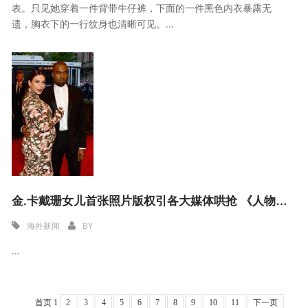
表。只见她穿着一件背带牛仔裤，下面的一件黑色内衣暴露无
遗，胸衣下的一行纹身也清晰可见。...
金.卡戴珊女儿首张照片版权引各大媒体哄抢 《人物》杂志胜算高
海外新闻
BY
...
首页 1
2
3
4
5
6
7
8
9
10
11
下一页