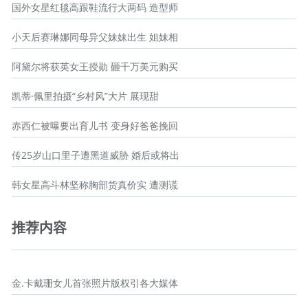
国外女星红毯高跟鞋流行大两码 造型师
小天后赛琳娜同母异父妹妹出生 姐妹相
阿黛尔将获英女王授勋 砸千万美元购买
凯蒂·佩里拍摄“乡村风”大片 展现甜
赤西仁被曝要出育儿书 变身好爸爸挽回
传25岁山口里子遭黑道威胁 婚后或将出
韩女星高斗林坚称胸部货真价实 遭测谎
推荐内容
金.卡戴珊女儿首张照片版权引各大媒体