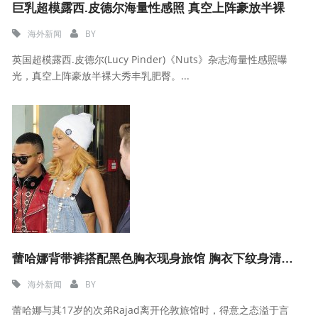
巨乳超模露西.皮德尔海量性感照 真空上阵豪放半裸
海外新闻
BY
英国超模露西.皮德尔(Lucy Pinder)《Nuts》杂志海量性感照曝
光，真空上阵豪放半裸大秀丰乳肥臀。...
蕾哈娜背带裤搭配黑色胸衣现身旅馆 胸衣下纹身清晰可见
海外新闻
BY
蕾哈娜与其17岁的次弟Rajad离开伦敦旅馆时，得意之态溢于言