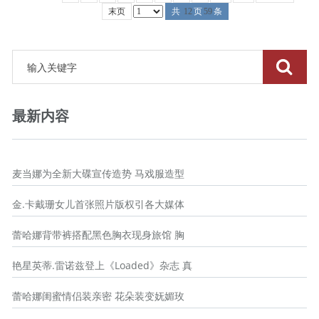
末页
共
12
页
59
条
最新内容
麦当娜为全新大碟宣传造势 马戏服造型
金.卡戴珊女儿首张照片版权引各大媒体
蕾哈娜背带裤搭配黑色胸衣现身旅馆 胸
艳星英蒂.雷诺兹登上《Loaded》杂志 真
蕾哈娜闺蜜情侣装亲密 花朵装变妩媚玫