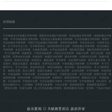
友情链接
艺术奢侈品IDE收藏证书查询网
国际珠宝收藏证书查询网
瓷器收藏证书查询网
油画收藏证书查
询网
中华书画收藏证书查询网
中国书法大典收藏证书查询网
艺术品收藏证书查询网
雕塑艺
术品收藏证书查询网
书画艺术品收藏证书查询网
世界民间故事网
中外历史文化
中国茶文化
网
中小学生作文大全
艺术教育知识
杭州西湖风景文化网
书画收藏证书查询网
珠宝收藏证
书查询网
文化艺术传播
天赋教育观察
白手创业致富网
国际教育观察
国际经济瞭望与时事
学习力测评网
奇趣世界
中国诗词鉴赏网
中国古诗文赏析网
戏曲文化网
茶艺文化网
幸福
教育网
世界休闲文化网
幸福智库
收藏证书查询网
唐诗宋词网
中国时尚文化网
风雅中国
致富经
高考作文训练
科技前沿
趣味地理
艺术教育
主机测评与推荐
世界儿童文学网
宝
岛期刊
家庭文化建设
家风建设
世界民俗文化网
中国收藏证书查询网
艺术传播网
学习力
教育中心
学习力训练
旅游风景名胜
城市品牌建设
家长学院
域名投资知识
学习力教育智
库
健康生活网
意志力教育
校园文化建设
VI设计知识网
企业培训网
中华书画网
书画交易
网
中国油画网
中国书法网
文玩收藏投资知识
中国民俗文化网
珠宝文化网
刺绣文化网
网
络营销传播
时尚休闲网
中国营销策划网
名模期刊
教育趋势研究
雕塑设计艺术
中国瓷器
网
宝宝成长网
中国酒文化网
艺术品收藏证书查询
中华武术网
艺术收藏投资
科幻选刊
校
园文化建设中心
八卦晚报
世界童话故事网
小说大全网
思维训练智库
家庭教育顶层设计
爱情文化网
中国兰花网
线上艺术品收藏证书查询
政府画册设计策划
宝宝网
广告设计知识
娱乐要闻
◎
天赋教育前沿
版权所有