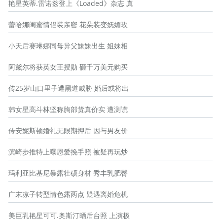
艳星英蒂.雷诺兹登上《Loaded》杂志 真
蕾哈娜闺蜜情侣装亲密 花朵装变妩媚玫
小天后赛琳娜同母异父妹妹出生 姐妹相
阿黛尔将获英女王授勋 砸千万美元购买
传25岁山口里子遭黑道威胁 婚后或将出
韩女星高斗林坚称胸部货真价实 遭测谎
传安妮斯顿婚礼无限期押后 因与男友价
滨崎步推特上曝恩爱挽手照 被疑再玩炒
玛利亚比基尼暴露壮硕身材 秀丰乳肥臀
广末凉子转型情色露两点 疑遇离婚危机
美巨乳艳星可可.奥斯汀晒后台照 上演极