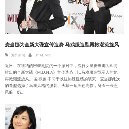
麦当娜为全新大碟宣传造势 马戏服造型再掀潮流旋风
海外新闻
BY
ADMIN
近日，在纽约的巴黎剧院的一个派对中，流行女皇麦当娜为即将
推出的全新大碟《M.D.N.A》宣传造势，以马戏服造型示人的她
再掀潮流旋风。 副标题 不同于以往热辣性感的装束，麦当娜此次
的造型选择了马戏风格的服装。头戴一顶黑色高帽，身着一袭燕
尾服，奶...