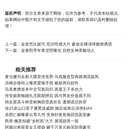
版权声明
：部分文章来源于网络，仅作为参考，不代表本站观点。
如果网站中图片和文字侵犯了您的版权，请联系我们及时删除处
理！
上一篇：
金发芭比妮可.尼尔性感大片 豪放全裸演绎极致诱惑
下一篇：
金泰熙早年青涩照曝光 自然女神美貌动人
相关推荐
麦当娜为全新大碟宣传造势 马戏服造型再掀潮流旋风
滨崎步推特上曝恩爱挽手照 被疑再玩炒作
马里奥携首本中文写真回归 再显王子杀伤力
传安妮斯顿婚礼无限期押后 因与男友价值观不同
韩女星高斗林坚称胸部货真价实 遭测谎仪拆穿
传25岁山口里子遭黑道威胁 婚后或将出演孕妇AV
赤西仁被曝要出育儿书 变身好爸爸挽回负面形象
凯蒂·佩里拍摄“乡村风”大片 展现甜美一面
阿黛尔将获英女王授勋 砸千万美元购买防弹豪宅