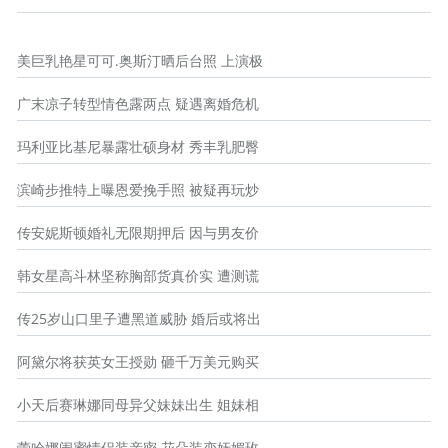
美巨乳艳星可可.奥斯汀晒后台照 上演极
广末凉子转型情色露两点 疑遇离婚危机
玛利亚比基尼暴露壮硕身材 秀丰乳肥臀
滨崎步推特上曝恩爱挽手照 被疑再玩炒
传安妮斯顿婚礼无限期押后 因与男友价
韩女星高斗林坚称胸部货真价实 遭测谎
传25岁山口里子遭黑道威胁 婚后或将出
阿黛尔将获英女王授勋 砸千万美元购买
小天后赛琳娜同母异父妹妹出生 姐妹相
蕾哈娜闺蜜情侣装亲密 花朵装变妩媚玫