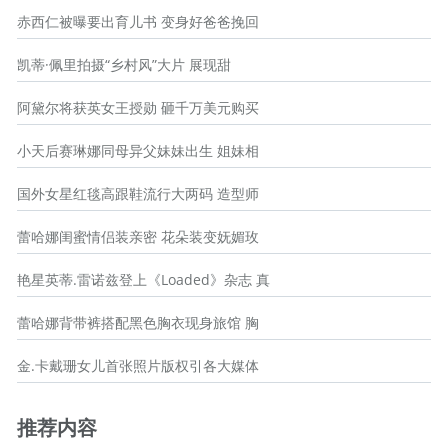
赤西仁被曝要出育儿书 变身好爸爸挽回
凯蒂·佩里拍摄“乡村风”大片 展现甜
阿黛尔将获英女王授勋 砸千万美元购买
小天后赛琳娜同母异父妹妹出生 姐妹相
国外女星红毯高跟鞋流行大两码 造型师
蕾哈娜闺蜜情侣装亲密 花朵装变妩媚玫
艳星英蒂.雷诺兹登上《Loaded》杂志 真
蕾哈娜背带裤搭配黑色胸衣现身旅馆 胸
金.卡戴珊女儿首张照片版权引各大媒体
推荐内容