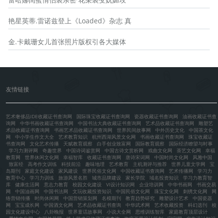
艳星英蒂.雷诺兹登上《Loaded》杂志 真
金.卡戴珊女儿首张照片版权引各大媒体
友情链接
艺术奢侈品IDE收藏证书查询网
国际珠宝收藏证书查询网
瓷器收藏证书查询网
油画收藏证书查
询网
中华书画收藏证书查询网
中国书法大典收藏证书查询网
艺术品收藏证书查询网
雕塑艺
术品收藏证书查询网
书画艺术品收藏证书查询网
世界民间故事网
中外历史文化
中国茶文化
网
中小学生作文大全
艺术教育知识
杭州西湖风景文化网
书画收藏证书查询网
珠宝收藏证
书查询网
文化艺术传播
天赋教育观察
白手创业致富网
国际教育观察
国际经济瞭望与时事
学习力测评网
奇趣世界
中国诗词鉴赏网
中国古诗文赏析网
戏曲文化网
茶艺文化网
幸福
教育网
世界休闲文化网
幸福智库
收藏证书查询网
唐诗宋词网
中国时尚文化网
风雅中国
致富经
高考作文训练
科技前沿
趣味地理
艺术教育
主机测评与推荐
世界儿童文学网
宝
岛期刊
家庭文化建设
家风建设
世界民俗文化网
中国收藏证书查询网
艺术传播网
学习力
教育中心
学习力训练
旅游风景名胜
城市品牌建设
家长学院
域名投资知识
学习力教育智
库
健康生活网
意志力教育
校园文化建设
VI设计知识网
企业培训网
中华书画网
书画交易
网
中国油画网
中国书法网
文玩收藏投资知识
中国民俗文化网
珠宝文化网
刺绣文化网
网
络营销传播
时尚休闲网
中国营销策划网
名模期刊
教育趋势研究
雕塑设计艺术
中国瓷器
网
宝宝成长网
中国酒文化网
艺术品收藏证书查询
中华武术网
艺术收藏投资
科幻选刊
校
园文化建设中心
八卦晚报
世界童话故事网
小说大全网
思维训练智库
家庭教育顶层设计