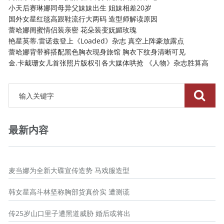
小天后赛琳娜同母异父妹妹出生 姐妹相差20岁
国外女星红毯高跟鞋流行大两码 造型师解读原因
蕾哈娜闺蜜情侣装亲密 花朵装变妩媚玫瑰
艳星英蒂.雷诺兹登上《Loaded》杂志 真空上阵豪放露点
蕾哈娜背带裤搭配黑色胸衣现身旅馆 胸衣下纹身清晰可见
金.卡戴珊女儿首张照片版权引各大媒体哄抢 《人物》杂志胜算高
最新内容
麦当娜为全新大碟宣传造势 马戏服造型
韩女星高斗林坚称胸部货真价实 遭测谎
传25岁山口里子遭黑道威胁 婚后或将出