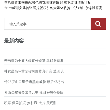
蕾哈娜背带裤搭配黑色胸衣现身旅馆 胸衣下纹身清晰可见
金.卡戴珊女儿首张照片版权引各大媒体哄抢 《人物》杂志胜算高
最新内容
麦当娜为全新大碟宣传造势 马戏服造型
韩女星高斗林坚称胸部货真价实 遭测谎
传25岁山口里子遭黑道威胁 婚后或将出
赤西仁被曝要出育儿书 变身好爸爸挽回
凯蒂·佩里拍摄“乡村风”大片 展现甜