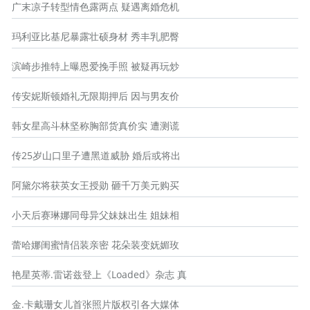
广末凉子转型情色露两点 疑遇离婚危机
玛利亚比基尼暴露壮硕身材 秀丰乳肥臀
滨崎步推特上曝恩爱挽手照 被疑再玩炒
传安妮斯顿婚礼无限期押后 因与男友价
韩女星高斗林坚称胸部货真价实 遭测谎
传25岁山口里子遭黑道威胁 婚后或将出
阿黛尔将获英女王授勋 砸千万美元购买
小天后赛琳娜同母异父妹妹出生 姐妹相
蕾哈娜闺蜜情侣装亲密 花朵装变妩媚玫
艳星英蒂.雷诺兹登上《Loaded》杂志 真
金.卡戴珊女儿首张照片版权引各大媒体