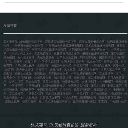
友情链接
艺术奢侈品IDE收藏证书查询网
国际珠宝收藏证书查询网
瓷器收藏证书查询网
油画收藏证书查
询网
中华书画收藏证书查询网
中国书法大典收藏证书查询网
艺术品收藏证书查询网
雕塑艺
术品收藏证书查询网
书画艺术品收藏证书查询网
世界民间故事网
中外历史文化
中国茶文化
网
中小学生作文大全
艺术教育知识
杭州西湖风景文化网
书画收藏证书查询网
珠宝收藏证
书查询网
文化艺术传播
天赋教育观察
白手创业致富网
国际教育观察
国际经济瞭望与时事
学习力测评网
奇趣世界
中国诗词鉴赏网
中国古诗文赏析网
戏曲文化网
茶艺文化网
幸福
教育网
世界休闲文化网
幸福智库
收藏证书查询网
唐诗宋词网
中国时尚文化网
风雅中国
致富经
高考作文训练
科技前沿
趣味地理
艺术教育
主机测评与推荐
世界儿童文学网
宝
岛期刊
家庭文化建设
家风建设
世界民俗文化网
中国收藏证书查询网
艺术传播网
学习力
教育中心
学习力训练
旅游风景名胜
城市品牌建设
家长学院
域名投资知识
学习力教育智
库
健康生活网
意志力教育
校园文化建设
VI设计知识网
企业培训网
中华书画网
书画交易
网
中国油画网
中国书法网
文玩收藏投资知识
中国民俗文化网
珠宝文化网
刺绣文化网
网
络营销传播
时尚休闲网
中国营销策划网
名模期刊
教育趋势研究
雕塑设计艺术
中国瓷器
网
宝宝成长网
中国酒文化网
艺术品收藏证书查询
中华武术网
艺术收藏投资
科幻选刊
校
园文化建设中心
八卦晚报
世界童话故事网
小说大全网
思维训练智库
家庭教育顶层设计
爱情文化网
中国兰花网
线上艺术品收藏证书查询
政府画册设计策划
宝宝网
广告设计知识
娱乐要闻
◎
天赋教育前沿
版权所有