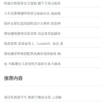
阿黛尔将获英女王授勋 砸千万美元购买
小天后赛琳娜同母异父妹妹出生 姐妹相
国外女星红毯高跟鞋流行大两码 造型师
蕾哈娜闺蜜情侣装亲密 花朵装变妩媚玫
艳星英蒂.雷诺兹登上《Loaded》杂志 真
蕾哈娜背带裤搭配黑色胸衣现身旅馆 胸
金.卡戴珊女儿首张照片版权引各大媒体
推荐内容
美巨乳艳星可可.奥斯汀晒后台照 上演极