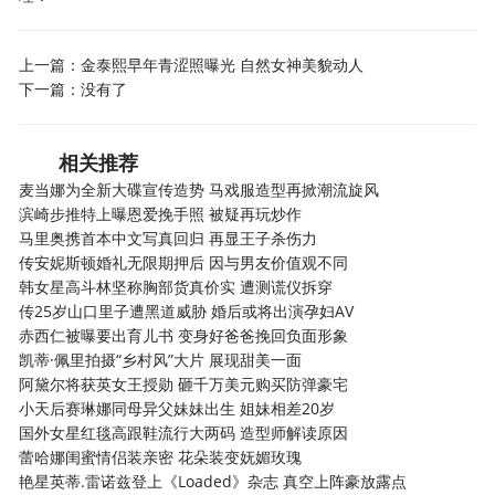
上一篇：
金泰熙早年青涩照曝光 自然女神美貌动人
下一篇：没有了
相关推荐
麦当娜为全新大碟宣传造势 马戏服造型再掀潮流旋风
滨崎步推特上曝恩爱挽手照 被疑再玩炒作
马里奥携首本中文写真回归 再显王子杀伤力
传安妮斯顿婚礼无限期押后 因与男友价值观不同
韩女星高斗林坚称胸部货真价实 遭测谎仪拆穿
传25岁山口里子遭黑道威胁 婚后或将出演孕妇AV
赤西仁被曝要出育儿书 变身好爸爸挽回负面形象
凯蒂·佩里拍摄“乡村风”大片 展现甜美一面
阿黛尔将获英女王授勋 砸千万美元购买防弹豪宅
小天后赛琳娜同母异父妹妹出生 姐妹相差20岁
国外女星红毯高跟鞋流行大两码 造型师解读原因
蕾哈娜闺蜜情侣装亲密 花朵装变妩媚玫瑰
艳星英蒂.雷诺兹登上《Loaded》杂志 真空上阵豪放露点